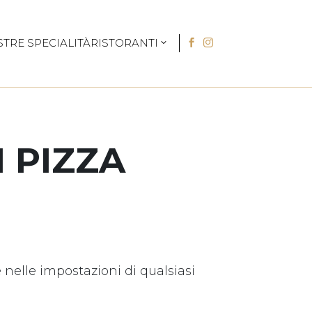
STRE SPECIALITÀ
RISTORANTI


I PIZZA
elle impostazioni di qualsiasi