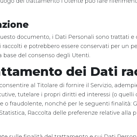
luogo del trattamento l’Utente può fare riferimento
azione
esto documento, i Dati Personali sono trattati e c
ati raccolti e potrebbero essere conservati per un 
la base del consenso degli Utenti.
attamento dei Dati ra
consentire al Titolare di fornire il Servizio, ademp
ive, tutelare i propri diritti ed interessi (o quelli d
se o fraudolente, nonché per le seguenti finalità: G
tatistica, Raccolta delle preferenze relative alla 
e sulle finalità del trattamento e sui Dati Personal