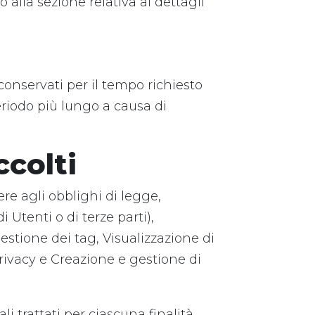
 alla sezione relativa ai dettagli
onservati per il tempo richiesto
periodo più lungo a causa di
ccolti
iere agli obblighi di legge,
i Utenti o di terze parti),
estione dei tag, Visualizzazione di
privacy e Creazione e gestione di
i trattati per ciascuna finalità,